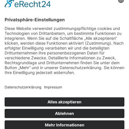
Noch Fragen?
Name
E-Mail-Adresse
Nachricht
13 + 3
=
Senden