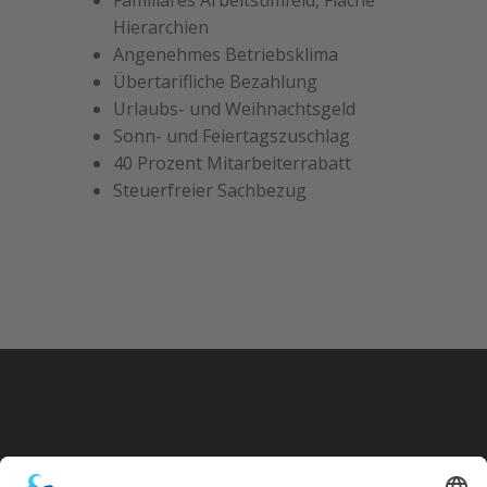
Hierarchien
Angenehmes Betriebsklima
Übertarifliche Bezahlung
Urlaubs- und Weihnachtsgeld
Sonn- und Feiertagszuschlag
40 Prozent Mitarbeiterrabatt
Steuerfreier Sachbezug