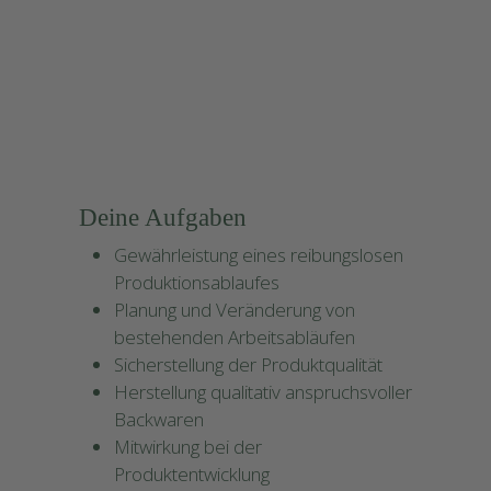
#
r li
e
b
e
n
u
n
s
e
r
H
a
n
d
w
e
r
Wi
k
Deine Aufgaben
Gewährleistung eines reibungslosen
Produktionsablaufes
Planung und Veränderung von
bestehenden Arbeitsabläufen
Sicherstellung der Produktqualität
Herstellung qualitativ anspruchsvoller
Backwaren
Mitwirkung bei der
Produktentwicklung