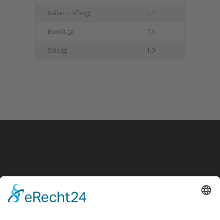
Ballaststoffe (g)
2,7
Eiweiß (g)
7,6
Salz (g)
1,0
Noch Fragen?