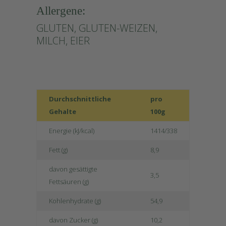
Allergene:
GLUTEN, GLUTEN-WEIZEN,
MILCH, EIER
Durchschnittliche
pro
Gehalte
100g
Energie (kJ/kcal)
1414/338
Fett (g)
8,9
davon gesättigte
3,5
Fettsäuren (g)
Kohlenhydrate (g)
54,9
davon Zucker (g)
10,2