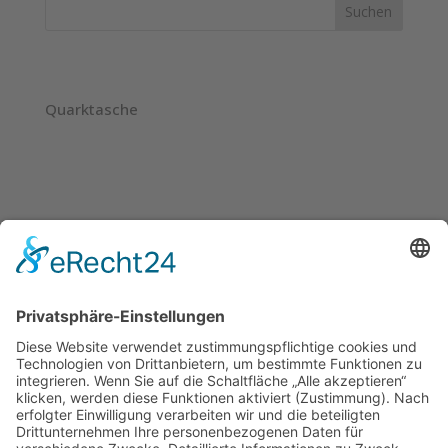
Suchen
Neueste Beiträge
Quarktasche
Neueste Kommentare
Es sind keine Kommentare vorhanden.
Archive
Kategorien
April 2023
Feingebäck
feingebäck laktosefrei