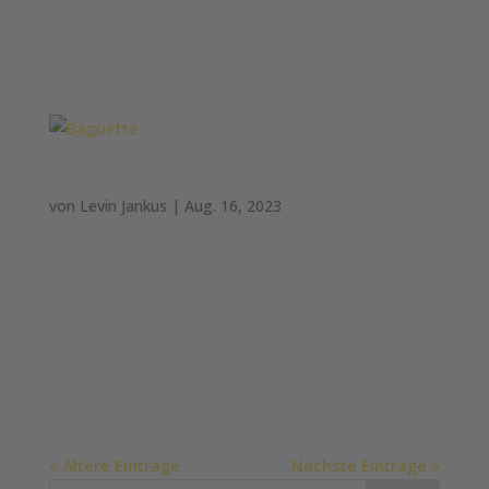
Speisesalz (Salz, Kaliumjodat), getrockneter
Roggensauerteig, Weizenspeisekleie,
Weizenmalzmehl...
Baguette
von
Levin Jankus
|
Aug. 16, 2023
Baguette Weizenbrot: Getreide aus 100% Weizen
#Baguette Wesentliche Zutaten: WEIZENMEHL,
Wasser, Hefe, jodiertes Speisesalz (Salz,
Kaliumjodat), getrockneter WEIZENSAUERTEIG
(WEIZENMEHL, Starterkulturen), Oliventresteröl,
WEIZENGLUTEN, Rapsöl, Zucker, SOJAMEHL...
« Ältere Einträge
Nächste Einträge »