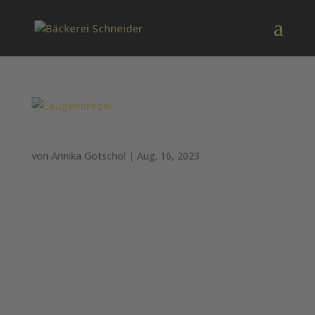
Laugenbrezel
von
Annika Gotschol
|
Aug. 16, 2023
Maxi Laugenbrezel Brezel #Brezel Wesentliche
Zutaten: Weizenmehl, Wasser, Rapsöl, Hefe,
jodiertes Speisesalz (Salz, Kaliumjodat),
Brezellauge: (Säureregulator: Natronlauge)
Allergene: Glutenhaltiges Getreide (Weizen)
Durchschnittliche Gehalte pro100g Energie
(kJ/kcal)...