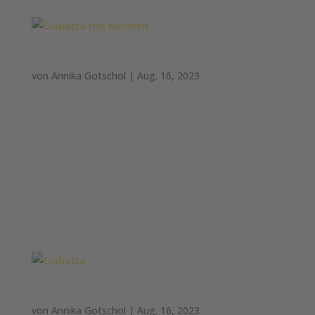
Ciabatta mit Körnern
von
Annika Gotschol
|
Aug. 16, 2023
Ciabatta mit Körnern Weizenbrot mit 6%
Ölsaaten: Getreide aus 100% Weizen #Körner-
Ciabatta Wesentliche Zutaten: Weizenmehl,
Wasser, Weizensauerteig, Hartweizengrieß,
Sonnenblumenkerne, Haferflocken, Sesam,
Leinsamen, Oliventresteröl, Hefe, Weizenkleber,
jodiertes...
Ciabatta
von
Annika Gotschol
|
Aug. 16, 2023