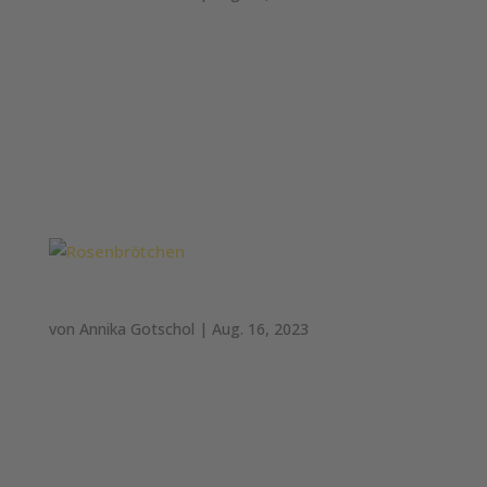
Ciabatta Weizenbrot: Getreide aus 100% Weizen
#Ciabatta Wesentliche Zutaten: Weizenmehl,
Wasser, Weizensauerteig, Hartweizengrieß,
Oliventresteröl, Hefe,Weizenkleber, jodiertes
Speisesalz Allergene: Glutenhaltiges Getreide
(Weizen, Gerste) Durchschnittliche Gehalte...
Rosenbrötchen
von
Annika Gotschol
|
Aug. 16, 2023
Rosenbrötchen Weizenmischbrötchen: Getreide
aus 81% Weizen und 19% Roggen #Rosen
Wesentliche Zutaten: Weizenmehl, Wasser,
Roggenmehl, Weizenkleber, Hefe, jodiertes