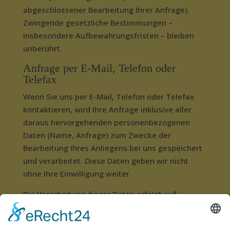
abgeschlossener Bearbeitung Ihrer Anfrage).
Zwingende gesetzliche Bestimmungen –
insbesondere Aufbewahrungsfristen – bleiben
unberührt.
Anfrage per E-Mail, Telefon oder
Telefax
Wenn Sie uns per E-Mail, Telefon oder Telefax
kontaktieren, wird Ihre Anfrage inklusive aller
daraus hervorgehenden personenbezogenen
Daten (Name, Anfrage) zum Zwecke der
Bearbeitung Ihres Anliegens bei uns gespeichert
und verarbeitet. Diese Daten geben wir nicht
ohne Ihre Einwilligung weiter.
Die Verarbeitung dieser Daten erfolgt auf
Grundlage von Art. 6 Abs. 1 lit. b DSGVO, sofern
Ihre Anfrage mit der Erfüllung eines Vertrags