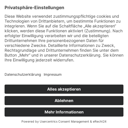
zusammenhängt oder zur Durchführung
vorvertraglicher Maßnahmen erforderlich ist. In
allen übrigen Fällen beruht die Verarbeitung auf
unserem berechtigten Interesse an der
effektiven Bearbeitung der an uns gerichteten
Anfragen (Art. 6 Abs. 1 lit. f DSGVO) oder auf Ihrer
Einwilligung (Art. 6 Abs. 1 lit. a DSGVO) sofern
diese abgefragt wurde.
Die von Ihnen an uns per Kontaktanfragen
übersandten Daten verbleiben bei uns, bis Sie
uns zur Löschung auffordern, Ihre Einwilligung zur
Speicherung widerrufen oder der Zweck für die
Datenspeicherung entfällt (z. B. nach
abgeschlossener Bearbeitung Ihres Anliegens).
Zwingende gesetzliche Bestimmungen –
insbesondere gesetzliche Aufbewahrungsfristen
– bleiben unberührt.