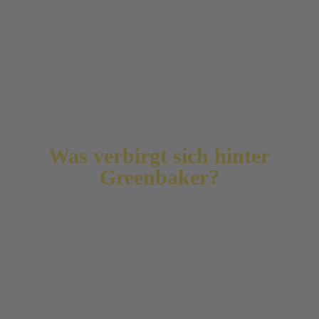
und zu beeinflussen.
Die Wertschöpfung bleibt ebenso regional und
unterstützt die Produzenten direkt vor Ort durch
den Konsumenten. Ziel ist die Steigerung der
Sichtbarkeit und Verfügbarkeit der Produkte, um
beides – regionale Produktion und lokalen Handel
– zu stärken.
Was verbirgt sich hinter
Greenbaker?
„Greenbaker“ ist eine Zertifizierung, eine
Auszeichnung von Bäckereien, die sich
besonders für unternehmerische
Nachhaltigkeitsentwicklung einsetzen.
„Greenbaker“ nehmen den
Generationenvertrag ernst und setzen sich
nicht erst seit gestern für den Klimaschutz und