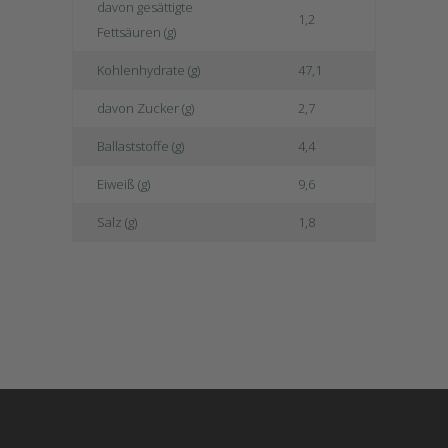
davon gesättigte
1,2
Fettsäuren (g)
Kohlenhydrate (g)
47,1
davon Zucker (g)
2,7
Ballaststoffe (g)
4,4
Eiweiß (g)
9,6
Salz (g)
1,8