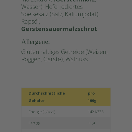
Wasser), Hefe, jodiertes
Speisesalz (Salz, Kaliumjodat),
Rapsöl,
Gerstensauermalzschrot
Allergene:
Glutenhaltiges Getreide (Weizen,
Roggen, Gerste), Walnuss
Durchschnittliche
pro
Gehalte
100g
Energie (kJ/kcal)
1421/338
Fett (g)
11,4