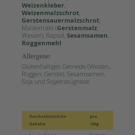
Weizenkleber
,
Weizenmalzschrot
,
Gerstensauermalzschrot
,
Malzextrakt (
Gerstenmalz
,
Wasser), Rapsöl,
Sesamsamen
,
Roggenmehl
Allergene:
Glutenhaltiges Getreide (Weizen,
Roggen, Gerste), Sesamsamen,
Soja und Sojaerzeugnisse
Durchschnittliche
pro
Gehalte
100g