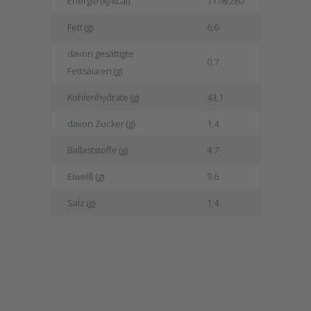
Energie (kJ/kcal)
1178/280
Fett (g)
6,6
davon gesättigte
0,7
Fettsäuren (g)
Kohlenhydrate (g)
43,1
davon Zucker (g)
1,4
Ballaststoffe (g)
4,7
Eiweiß (g)
9,6
Salz (g)
1,4