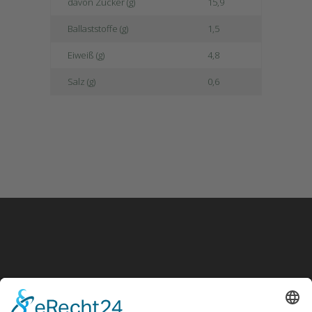
davon Zucker (g)
15,9
Ballaststoffe (g)
1,5
Eiweiß (g)
4,8
Salz (g)
0,6
Noch Fragen?