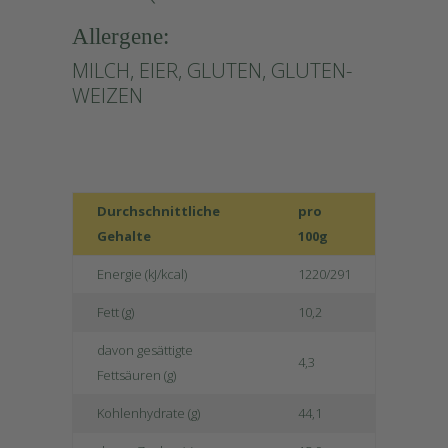
Allergene:
MILCH, EIER, GLUTEN, GLUTEN-
WEIZEN
Durchschnittliche
pro
Gehalte
100g
Energie (kJ/kcal)
1220/291
Fett (g)
10,2
davon gesättigte
4,3
Fettsäuren (g)
Kohlenhydrate (g)
44,1