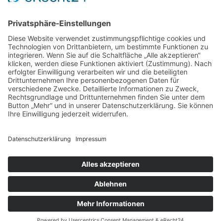
=
13 + 8
Senden