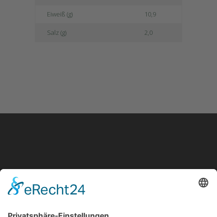
Eiweiß (g)
10,9
Salz (g)
2,0
Noch Fragen?