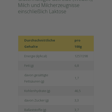
Milch und Milcherzeugnisse
einschließlich Laktose
Durchschnittliche
pro
Gehalte
100g
Energie (kJ/kcal)
1257/298
Fett (g)
6,8
davon gesättigte
1,7
Fettsäuren (g)
Kohlenhydrate (g)
46,5
davon Zucker (g)
3,3
Ballaststoffe (g)
3,7