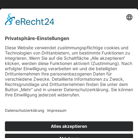
Noch Fragen?
Name
E-Mail-Adresse
Nachricht
12 + 6
=
Senden