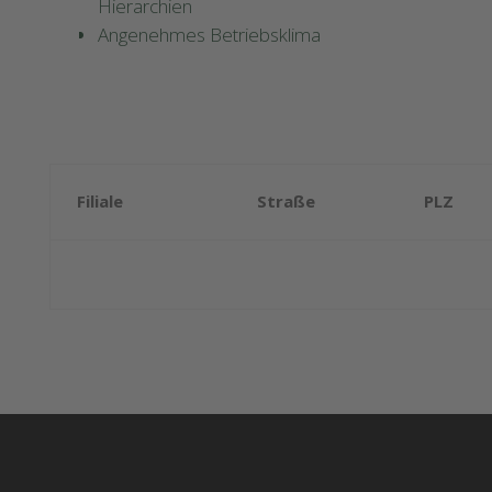
Hierarchien
Angenehmes Betriebsklima
Filiale
Straße
PLZ
Elsdorf,
Daimlerstraße
50189
Backstubencafé
9