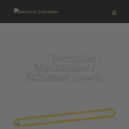
Techniker /
Mechaniker /
Schlosser
(m/w/d)