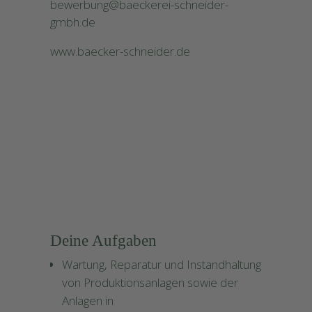
bewerbung@baeckerei-schneider-
gmbh.de
www.baecker-schneider.de
#
r li
e
b
e
n
u
n
s
e
r
H
a
n
d
w
e
r
Wi
k
Deine Aufgaben
Wartung, Reparatur und Instandhaltung
von Produktionsanlagen sowie der
Anlagen in