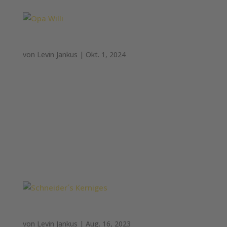
Opa Willi
von
Levin Jankus
|
Okt. 1, 2024
Opa Willi 600g Weizenmischbrot: Getreide aus
83% Weizen, 14% Roggen, 3% Hafer #OpaWilli
Wesentliche Zutaten: WEIZENMEHL, Wasser,
Sonnenblumenkerne, ROGGENMEHL,
EXTRUDIERTES WEIZENMEHL, Rapsöl,
HAFERVOLLKORNMEHL, Zuckerrübensirup, Hefe,
jodiertes Speisesalz (Salz,...
Schneider´s Kerniges
von
Levin Jankus
|
Aug. 16, 2023