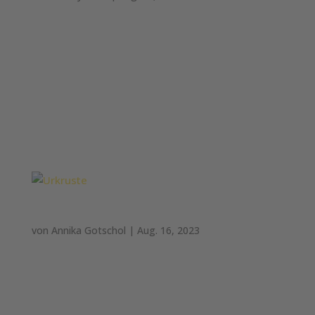
Schneider´s Kerniges Roggenmischbrot mit 8%
Ölsaaten: Getreide aus 60% Roggen, 26% Weizen
und 14% Dinkel Topping: Sonnenblumenkerne,
Leinsamen, Sesamsamen #Kernig Wesentliche
Zutaten: Wasser, ROGGENMEHL, WEIZENMEHL,
Leinsamen, DINKELMEHL, getrockneter
ROGGENSAUERTEIG...
Urkruste
von
Annika Gotschol
|
Aug. 16, 2023
Urkruste Dinkelmischbrot mit Emmer undEinkorn:
Getreide aus 70% Dinkel,21% Roggen, und 9%
Emmer und Einkorn Gewicht: 750g #Urkruste