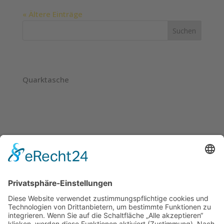
« Ältere Einträge
Suchen
Neueste Beiträge
Quarktasche
Neueste Kommentare
Es sind keine Kommentare vorhanden.
Archive
Kategorien
April 2023
Feingebäck
feingebäck laktosefrei