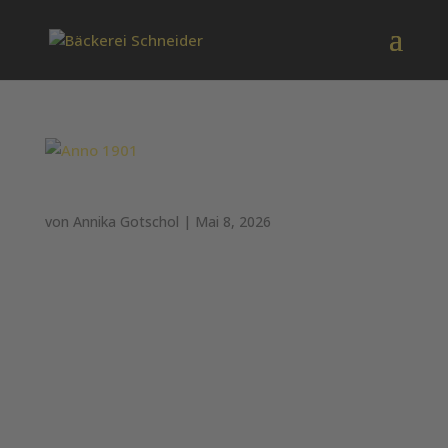
Anno 1901
von
Annika Gotschol
|
Mai 8, 2026
Anno 1901 Roggenmischbrot: Getreide aus 51%
Roggen & 49% Weizen #1901 Wesentliche
Zutaten: ROGGENMEHL, WEIZENMEHL, Wasser,
extrudiertes WEIZENMEHL, Hefe, jodiertes
Speisesalz (Salz, Kaliumjodat), Rapsöl,
Malzextrakt (GERSTENMALZ, Wasser),
Zuckerrübensirup...