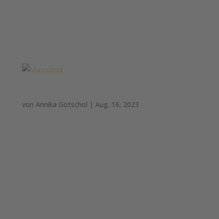
Wesentliche Zutaten: Wasser, DINKELMEHL,
ROGGENMEHL,
DINKELVOLLKORNMEHL,EXTRUDIERTES
DINKELVOLLKORNMEHL, HAFERFLOCKEN,...
Mausbrot
von
Annika Gotschol
|
Aug. 16, 2023
Mausbrot Weizenmischbrot: Getreide aus 70%
Weizen und 30% Roggen Topping: Sesam,
Haferflocken Gewicht: 750g #Maus Wesentliche
Zutaten: Weizenmehl, Wasser, Sauerteig
(Roggenmehl, Wasser), Roggenmehl,
Sonnenblumenkerne, Sesamsamen,
Haferflocken, Leinsamen, geriebener...